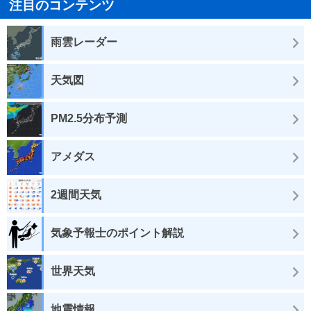
注目のコンテンツ
雨雲レーダー
天気図
PM2.5分布予測
アメダス
2週間天気
気象予報士のポイント解説
世界天気
地震情報