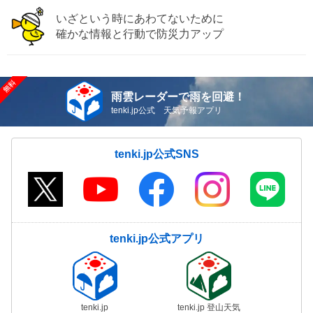
いざという時にあわてないために
確かな情報と行動で防災力アップ
雨雲レーダーで雨を回避！
tenki.jp公式 天気予報アプリ
tenki.jp公式SNS
tenki.jp公式アプリ
tenki.jp
tenki.jp 登山天気