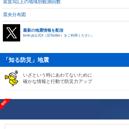
震度3以上の地域別観測回数
震央分布図
最新の地震情報を配信
tenki.jp公式X（旧Twitter）をご利用ください。
「知る防災」地震
いざという時にあわてないために
確かな情報と行動で防災力アップ