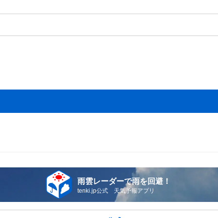
雨雲レーダーで雨を回避！
tenki.jp公式 天気予報アプリ