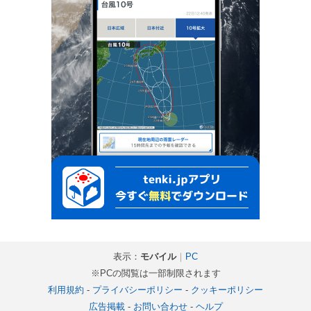
表示：
モバイル
｜
PC
※PCの閲覧は一部制限されます
利用規約
-
プライバシーポリシー
-
クッキーポリシー
広告掲載
-
お問い合わせ
-
ヘルプ