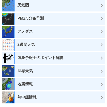
天気図
PM2.5分布予測
アメダス
2週間天気
気象予報士のポイント解説
世界天気
地震情報
熱中症情報