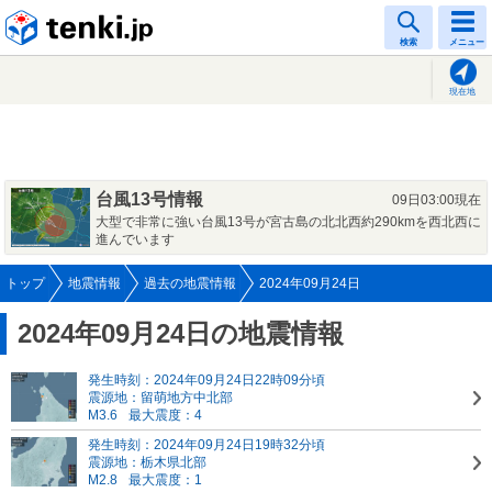
tenki.jp
検索
メニュー
現在地
台風13号情報
09日03:00現在
大型で非常に強い台風13号が宮古島の北北西約290kmを西北西に
進んでいます
トップ
地震情報
過去の地震情報
2024年09月24日
2024年09月24日の地震情報
発生時刻：2024年09月24日22時09分頃
震源地：留萌地方中北部
M3.6
最大震度：4
発生時刻：2024年09月24日19時32分頃
震源地：栃木県北部
M2.8
最大震度：1