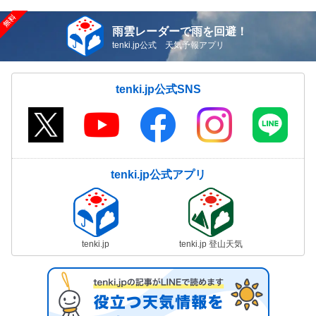
雨雲レーダーで雨を回避！
tenki.jp公式 天気予報アプリ
tenki.jp公式SNS
tenki.jp公式アプリ
tenki.jp
tenki.jp 登山天気