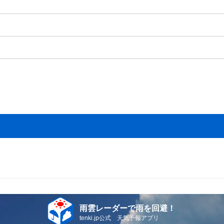
雨雲レーダーで雨を回避！
tenki.jp公式 天気予報アプリ