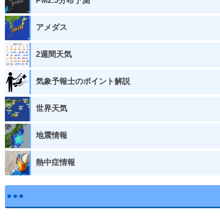
PM2.5分布予測
アメダス
2週間天気
気象予報士のポイント解説
世界天気
地震情報
熱中症情報