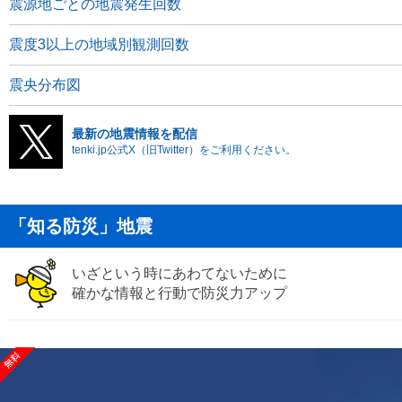
震源地ごとの地震発生回数
震度3以上の地域別観測回数
震央分布図
最新の地震情報を配信
tenki.jp公式X（旧Twitter）をご利用ください。
「知る防災」地震
いざという時にあわてないために
確かな情報と行動で防災力アップ