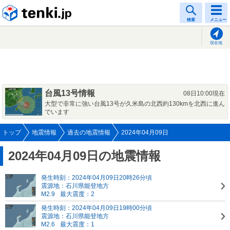
tenki.jp
検索
メニュー
現在地
台風13号情報
08日10:00現在
大型で非常に強い台風13号が久米島の北西約130kmを北西に進ん
でいます
トップ
地震情報
過去の地震情報
2024年04月09日
2024年04月09日の地震情報
発生時刻：2024年04月09日20時26分頃
震源地：石川県能登地方
M2.9
最大震度：2
発生時刻：2024年04月09日19時00分頃
震源地：石川県能登地方
M2.6
最大震度：1