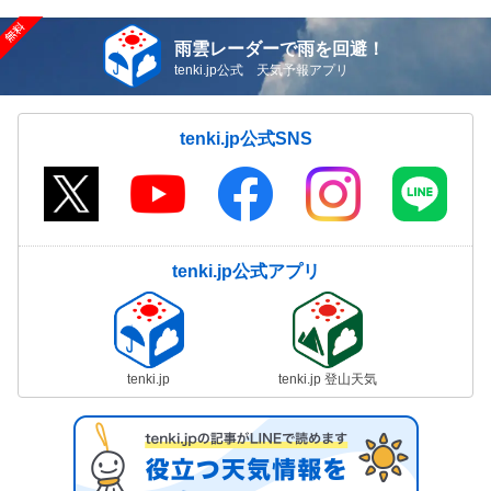
雨雲レーダーで雨を回避！
tenki.jp公式 天気予報アプリ
tenki.jp公式SNS
tenki.jp公式アプリ
tenki.jp
tenki.jp 登山天気