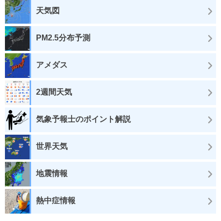
天気図
PM2.5分布予測
アメダス
2週間天気
気象予報士のポイント解説
世界天気
地震情報
熱中症情報