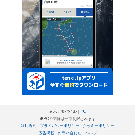
表示：
モバイル
｜
PC
※PCの閲覧は一部制限されます
利用規約
-
プライバシーポリシー
-
クッキーポリシー
広告掲載
-
お問い合わせ
-
ヘルプ