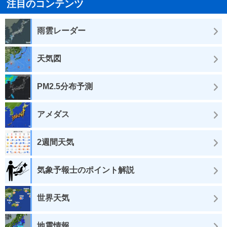
注目のコンテンツ
雨雲レーダー
天気図
PM2.5分布予測
アメダス
2週間天気
気象予報士のポイント解説
世界天気
地震情報