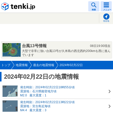
tenki.jp
検索
メニュー
現在地
台風13号情報
08日19:00現在
大型で非常に強い台風13号が久米島の西北西約200kmを西に進ん
でいます
トップ
地震情報
過去の地震情報
2024年02月22日
2024年02月22日の地震情報
発生時刻：2024年02月22日18時55分頃
震源地：石川県能登地方頃
M2.0
最大震度：1
発生時刻：2024年02月22日13時22分頃
震源地：宮古島近海頃
M4.4
最大震度：3