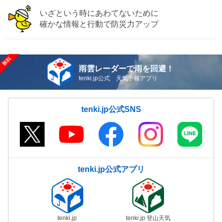
いざという時にあわてないために
確かな情報と行動で防災力アップ
雨雲レーダーで雨を回避！
tenki.jp公式 天気予報アプリ
tenki.jp公式SNS
tenki.jp公式アプリ
tenki.jp
tenki.jp 登山天気