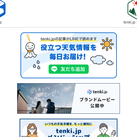
jp
tenki.