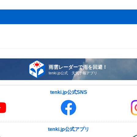
雨雲レーダーで雨を回避！
tenki.jp公式 天気予報アプリ
tenki.jp公式SNS
tenki.jp公式アプリ