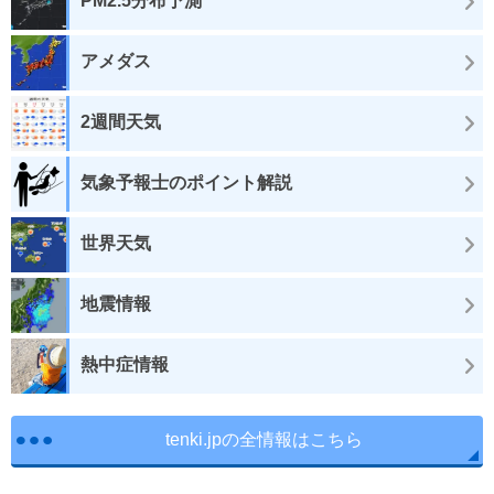
PM2.5分布予測
アメダス
2週間天気
気象予報士のポイント解説
世界天気
地震情報
熱中症情報
tenki.jpの全情報はこちら