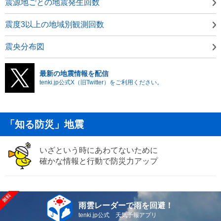
震源地ごとの地震発生回数
震度3以上の地域別観測回数
震央分布図
最新の地震情報を配信
tenki.jp公式X（旧Twitter）をご利用ください。
「知る防災」地震
いざという時にあわてないために
確かな情報と行動で防災力アップ
雨雲レーダーで雨を回避！
tenki.jp公式 天気予報アプリ