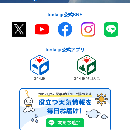
tenki.jp公式SNS
tenki.jp公式アプリ
tenki.jp
tenki.jp 登山天気