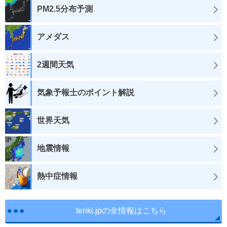
PM2.5分布予測
アメダス
2週間天気
気象予報士のポイント解説
世界天気
地震情報
熱中症情報
tenki.jpの全情報はこちら