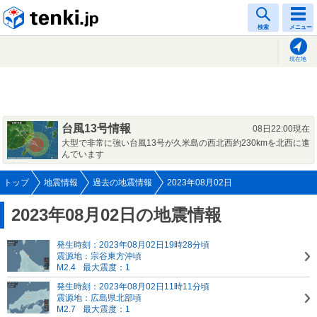
tenki.jp
検索
メニュー
現在地
台風13号情報
08日22:00現在
大型で非常に強い台風13号が久米島の西北西約230kmを北西に進
んでいます
トップ
地震情報
過去の地震情報
2023年08月02日
2023年08月02日の地震情報
発生時刻：2023年08月02日19時28分頃
震源地：宗谷東方沖頃
M2.4
最大震度：1
発生時刻：2023年08月02日11時11分頃
震源地：広島県北部頃
M2.7
最大震度：1