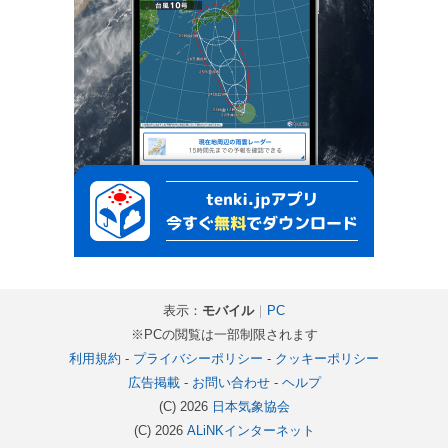
表示：
モバイル
｜
PC
※PCの閲覧は一部制限されます
利用規約
-
プライバシーポリシー
-
クッキーポリシー
広告掲載
-
お問い合わせ
-
ヘルプ
(C) 2026
日本気象協会
(C) 2026
ALiNKインターネット