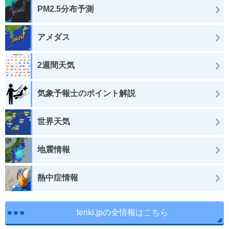
PM2.5分布予測
アメダス
2週間天気
気象予報士のポイント解説
世界天気
地震情報
熱中症情報
tenki.jpの全情報はこちら