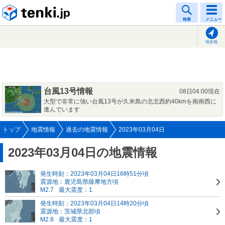
tenki.jp
検索
メニュー
現在地
台風13号情報
08日04:00現在
大型で非常に強い台風13号が久米島の北北西約40kmを南南西に
進んでいます
トップ
地震情報
過去の地震情報
2023年03月04日
2023年03月04日の地震情報
発生時刻：2023年03月04日16時51分頃
震源地：鹿児島県薩摩地方頃
M2.7
最大震度：1
発生時刻：2023年03月04日14時20分頃
震源地：茨城県北部頃
M2.8
最大震度：1