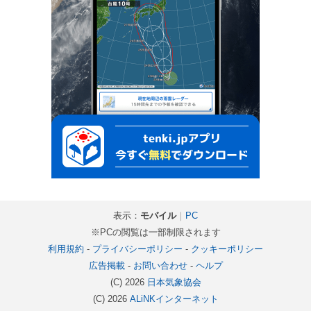
表示：
モバイル
｜
PC
※PCの閲覧は一部制限されます
利用規約
-
プライバシーポリシー
-
クッキーポリシー
広告掲載
-
お問い合わせ
-
ヘルプ
(C) 2026
日本気象協会
(C) 2026
ALiNKインターネット