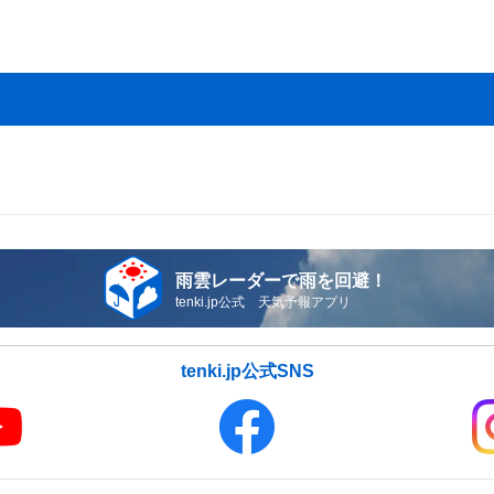
雨雲レーダーで雨を回避！
tenki.jp公式 天気予報アプリ
tenki.jp公式SNS