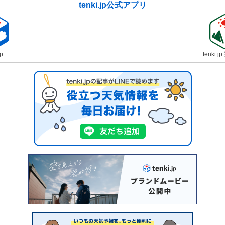
tenki.jp公式アプリ
jp
tenki.