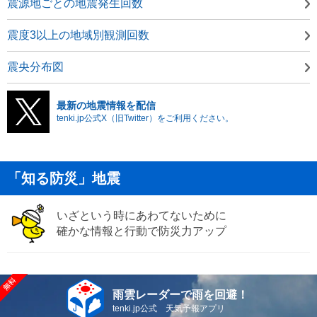
震源地ごとの地震発生回数
震度3以上の地域別観測回数
震央分布図
最新の地震情報を配信
tenki.jp公式X（旧Twitter）をご利用ください。
「知る防災」地震
いざという時にあわてないために
確かな情報と行動で防災力アップ
雨雲レーダーで雨を回避！
tenki.jp公式 天気予報アプリ