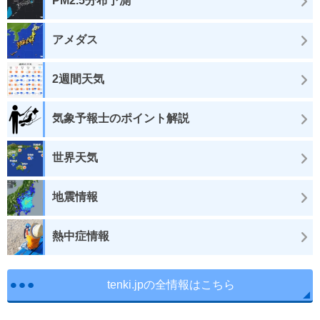
PM2.5分布予測
アメダス
2週間天気
気象予報士のポイント解説
世界天気
地震情報
熱中症情報
tenki.jpの全情報はこちら