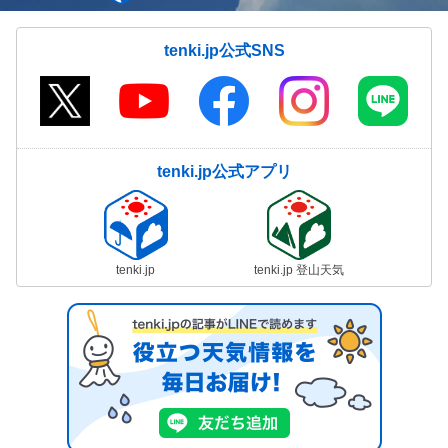
tenki.jp公式SNS
tenki.jp公式アプリ
tenki.jp
tenki.jp 登山天気