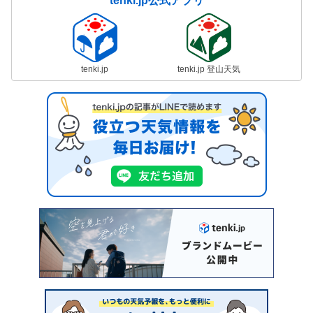
tenki.jp公式アプリ
tenki.jp
tenki.jp 登山天気