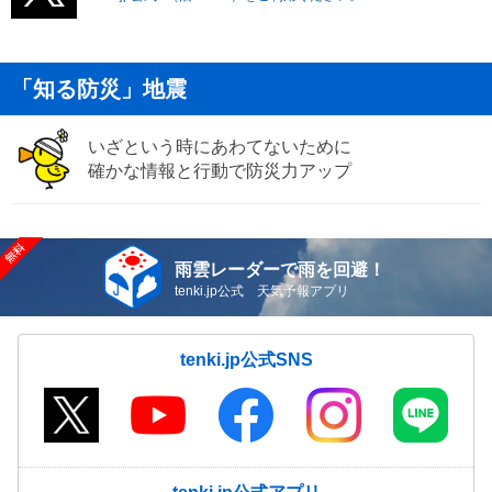
「知る防災」地震
いざという時にあわてないために
確かな情報と行動で防災力アップ
雨雲レーダーで雨を回避！
tenki.jp公式 天気予報アプリ
tenki.jp公式SNS