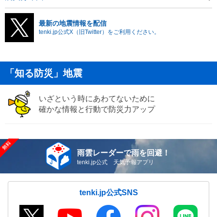
最新の地震情報を配信
tenki.jp公式X（旧Twitter）をご利用ください。
「知る防災」地震
いざという時にあわてないために
確かな情報と行動で防災力アップ
雨雲レーダーで雨を回避！
tenki.jp公式 天気予報アプリ
tenki.jp公式SNS