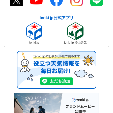
tenki.jp公式アプリ
tenki.jp
tenki.jp 登山天気