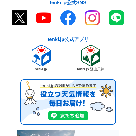
tenki.jp公式SNS
tenki.jp公式アプリ
tenki.jp
tenki.jp 登山天気