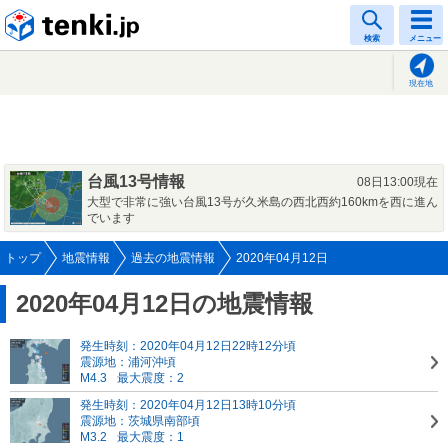
tenki.jp
検索
メニュー
現在地
台風13号情報
08日13:00現在
大型で非常に強い台風13号が久米島の西北西約160kmを西に進ん
でいます
トップ
地震情報
過去の地震情報
2020年04月12日
2020年04月12日の地震情報
発生時刻：2020年04月12日22時12分頃
震源地：浦河沖頃
M4.3
最大震度：2
発生時刻：2020年04月12日13時10分頃
震源地：茨城県南部頃
M3.2
最大震度：1