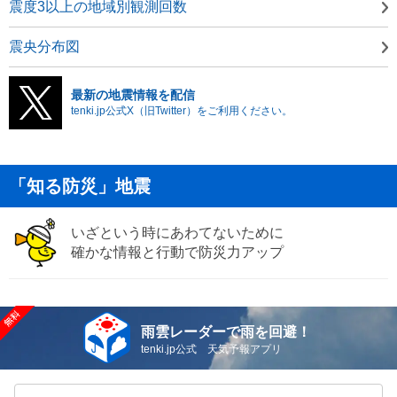
震度3以上の地域別観測回数
震央分布図
最新の地震情報を配信
tenki.jp公式X（旧Twitter）をご利用ください。
「知る防災」地震
いざという時にあわてないために
確かな情報と行動で防災力アップ
雨雲レーダーで雨を回避！
tenki.jp公式 天気予報アプリ