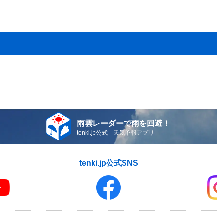
雨雲レーダーで雨を回避！
tenki.jp公式 天気予報アプリ
tenki.jp公式SNS