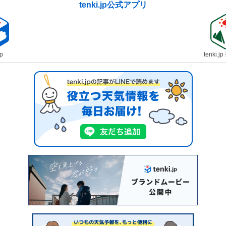
tenki.jp公式アプリ
jp
tenki.