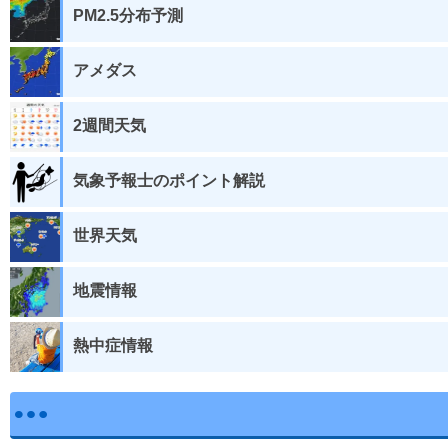
PM2.5分布予測
アメダス
2週間天気
気象予報士のポイント解説
世界天気
地震情報
熱中症情報