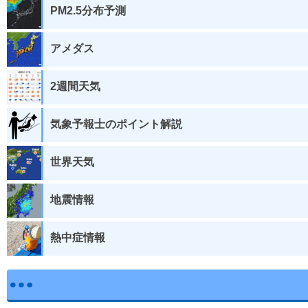
PM2.5分布予測
アメダス
2週間天気
気象予報士のポイント解説
世界天気
地震情報
熱中症情報