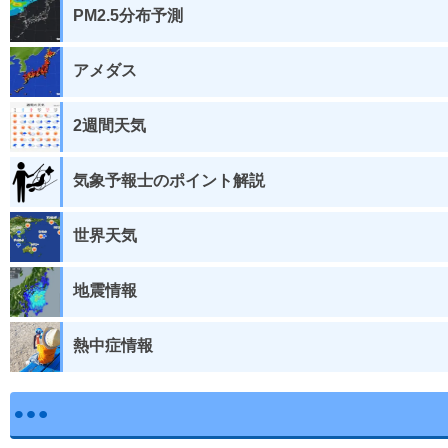
PM2.5分布予測
アメダス
2週間天気
気象予報士のポイント解説
世界天気
地震情報
熱中症情報