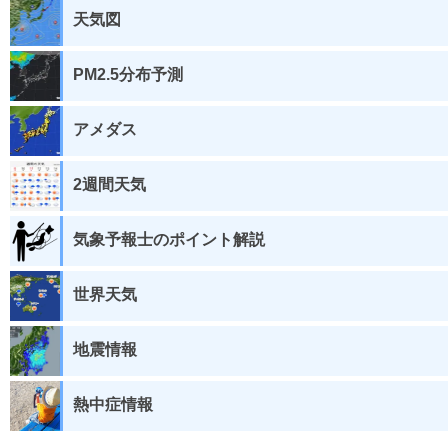
天気図
PM2.5分布予測
アメダス
2週間天気
気象予報士のポイント解説
世界天気
地震情報
熱中症情報