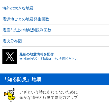
海外の大きな地震
震源地ごとの地震発生回数
震度3以上の地域別観測回数
震央分布図
最新の地震情報を配信
tenki.jp公式X（旧Twitter）をご利用ください。
「知る防災」地震
いざという時にあわてないために
確かな情報と行動で防災力アップ