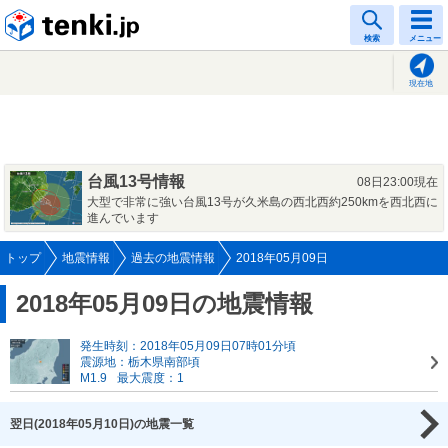
tenki.jp
検索
メニュー
現在地
台風13号情報
08日23:00現在
大型で非常に強い台風13号が久米島の西北西約250kmを西北西に
進んでいます
トップ
地震情報
過去の地震情報
2018年05月09日
2018年05月09日の地震情報
発生時刻：2018年05月09日07時01分頃
震源地：栃木県南部頃
M1.9
最大震度：1
翌日(2018年05月10日)の地震一覧