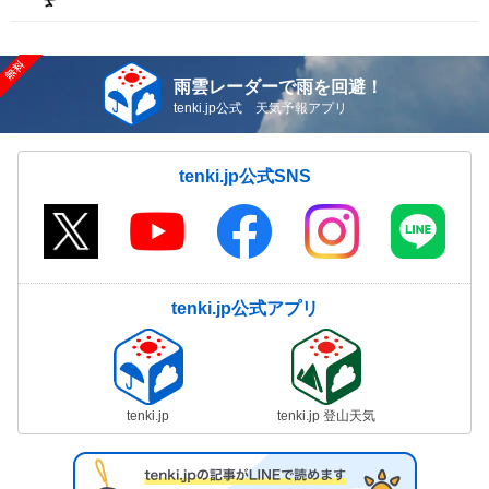
雨雲レーダーで雨を回避！
tenki.jp公式 天気予報アプリ
tenki.jp公式SNS
tenki.jp公式アプリ
tenki.jp
tenki.jp 登山天気