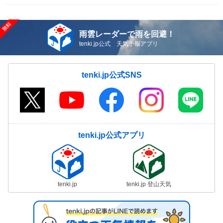
雨雲レーダーで雨を回避！
tenki.jp公式 天気予報アプリ
tenki.jp公式SNS
tenki.jp公式アプリ
tenki.jp
tenki.jp 登山天気