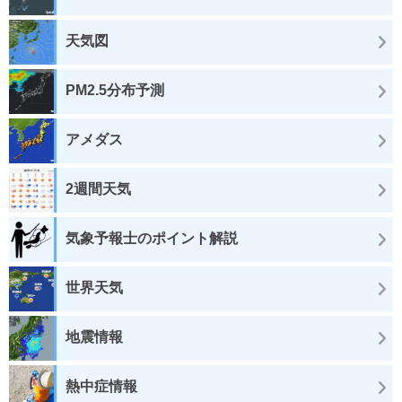
天気図
PM2.5分布予測
アメダス
2週間天気
気象予報士のポイント解説
世界天気
地震情報
熱中症情報