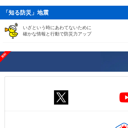
「知る防災」地震
いざという時にあわてないために
確かな情報と行動で防災力アップ