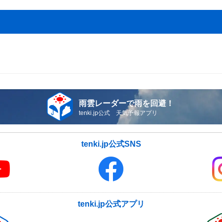
雨雲レーダーで雨を回避！
tenki.jp公式 天気予報アプリ
tenki.jp公式SNS
tenki.jp公式アプリ