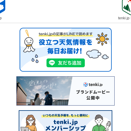
jp
tenki.