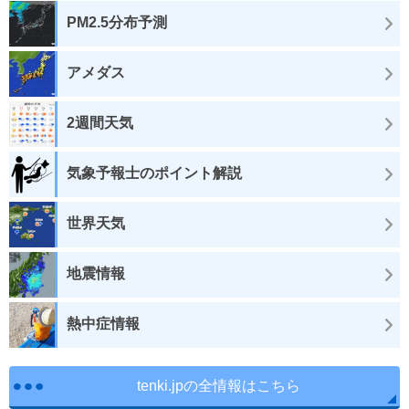
PM2.5分布予測
アメダス
2週間天気
気象予報士のポイント解説
世界天気
地震情報
熱中症情報
tenki.jpの全情報はこちら