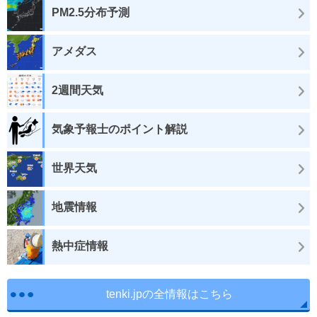
PM2.5分布予測
アメダス
2週間天気
気象予報士のポイント解説
世界天気
地震情報
熱中症情報
tenki.jpの全情報はこちら