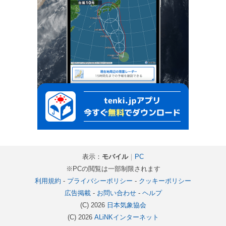
表示：
モバイル
｜
PC
※PCの閲覧は一部制限されます
利用規約
-
プライバシーポリシー
-
クッキーポリシー
広告掲載
-
お問い合わせ
-
ヘルプ
(C) 2026
日本気象協会
(C) 2026
ALiNKインターネット