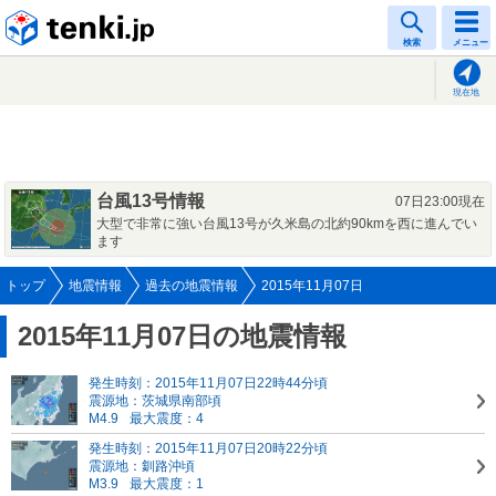
tenki.jp
検索
メニュー
現在地
台風13号情報
07日23:00現在
大型で非常に強い台風13号が久米島の北約90kmを西に進んでい
ます
トップ
地震情報
過去の地震情報
2015年11月07日
2015年11月07日の地震情報
発生時刻：2015年11月07日22時44分頃
震源地：茨城県南部頃
M4.9
最大震度：4
発生時刻：2015年11月07日20時22分頃
震源地：釧路沖頃
M3.9
最大震度：1