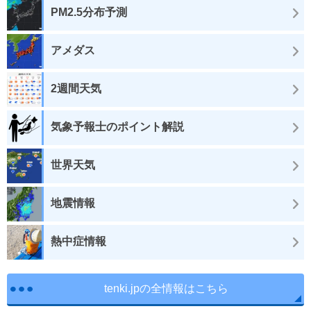
PM2.5分布予測
アメダス
2週間天気
気象予報士のポイント解説
世界天気
地震情報
熱中症情報
tenki.jpの全情報はこちら