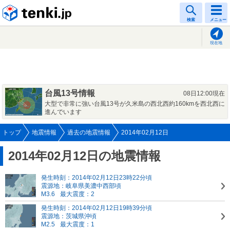
tenki.jp
検索
メニュー
現在地
台風13号情報
08日12:00現在
大型で非常に強い台風13号が久米島の西北西約160kmを西北西に
進んでいます
トップ
地震情報
過去の地震情報
2014年02月12日
2014年02月12日の地震情報
発生時刻：2014年02月12日23時22分頃
震源地：岐阜県美濃中西部頃
M3.6
最大震度：2
発生時刻：2014年02月12日19時39分頃
震源地：茨城県沖頃
M2.5
最大震度：1