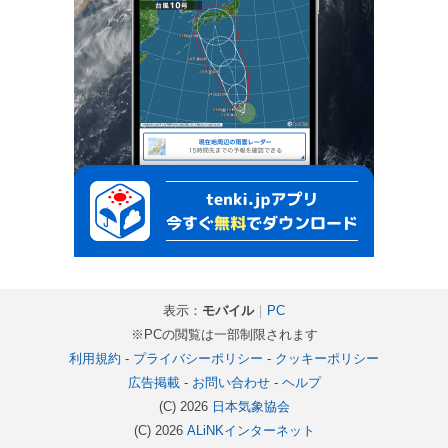
表示：
モバイル
｜
PC
※PCの閲覧は一部制限されます
利用規約
-
プライバシーポリシー
-
クッキーポリシー
広告掲載
-
お問い合わせ
-
ヘルプ
(C) 2026
日本気象協会
(C) 2026
ALiNKインターネット