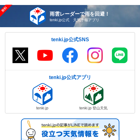
雨雲レーダーで雨を回避！
tenki.jp公式 天気予報アプリ
tenki.jp公式SNS
tenki.jp公式アプリ
tenki.jp
tenki.jp 登山天気