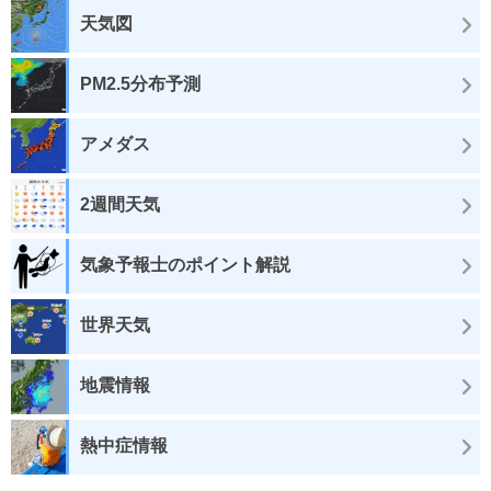
天気図
PM2.5分布予測
アメダス
2週間天気
気象予報士のポイント解説
世界天気
地震情報
熱中症情報