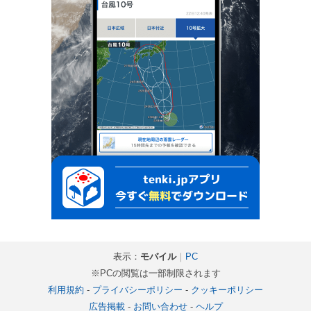
表示：
モバイル
｜
PC
※PCの閲覧は一部制限されます
利用規約
-
プライバシーポリシー
-
クッキーポリシー
広告掲載
-
お問い合わせ
-
ヘルプ