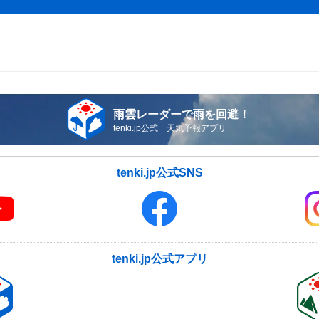
雨雲レーダーで雨を回避！
tenki.jp公式 天気予報アプリ
tenki.jp公式SNS
tenki.jp公式アプリ