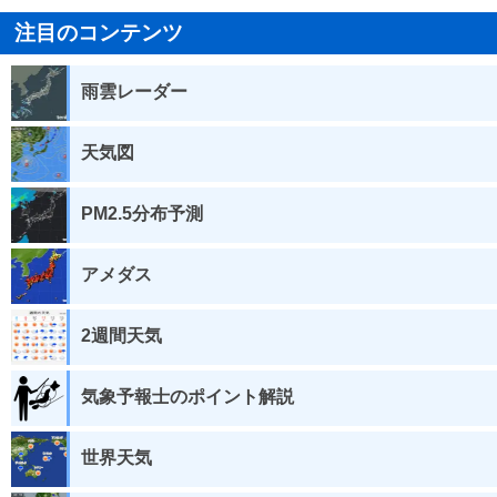
注目のコンテンツ
雨雲レーダー
天気図
PM2.5分布予測
アメダス
2週間天気
気象予報士のポイント解説
世界天気