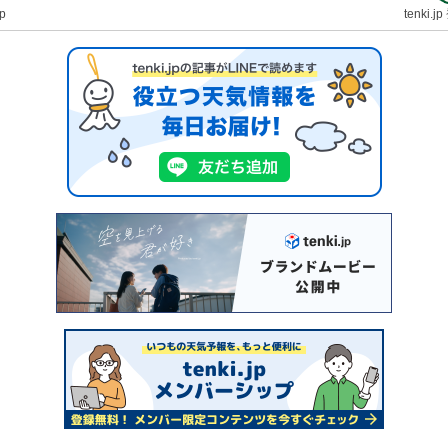
jp
tenki.