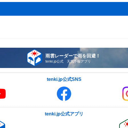
雨雲レーダーで雨を回避！
tenki.jp公式 天気予報アプリ
tenki.jp公式SNS
tenki.jp公式アプリ