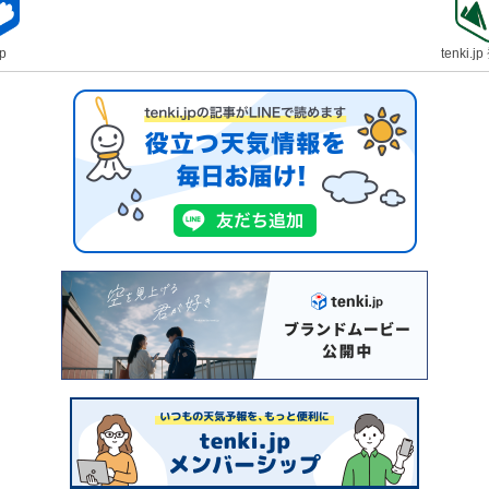
jp
tenki.