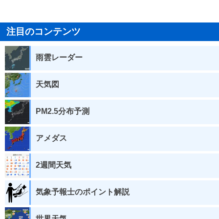
注目のコンテンツ
雨雲レーダー
天気図
PM2.5分布予測
アメダス
2週間天気
気象予報士のポイント解説
世界天気