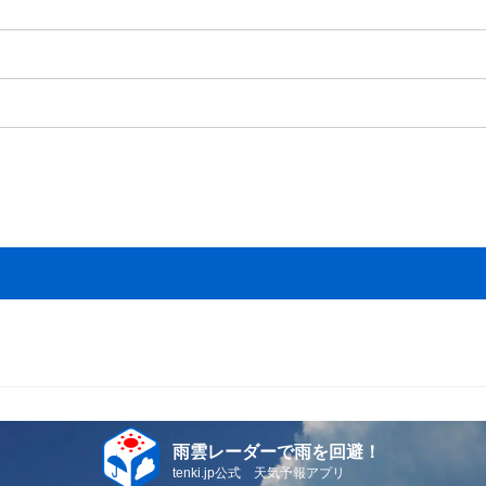
雨雲レーダーで雨を回避！
tenki.jp公式 天気予報アプリ