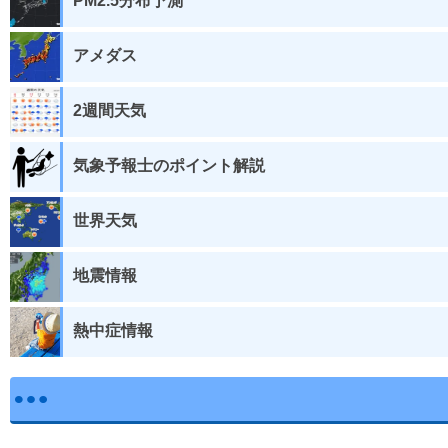
PM2.5分布予測
アメダス
2週間天気
気象予報士のポイント解説
世界天気
地震情報
熱中症情報