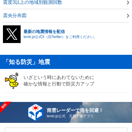
震度3以上の地域別観測回数
震央分布図
最新の地震情報を配信
tenki.jp公式X（旧Twitter）をご利用ください。
「知る防災」地震
いざという時にあわてないために
確かな情報と行動で防災力アップ
雨雲レーダーで雨を回避！
tenki.jp公式 天気予報アプリ