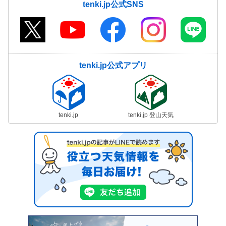
tenki.jp公式SNS
tenki.jp公式アプリ
tenki.jp
tenki.jp 登山天気