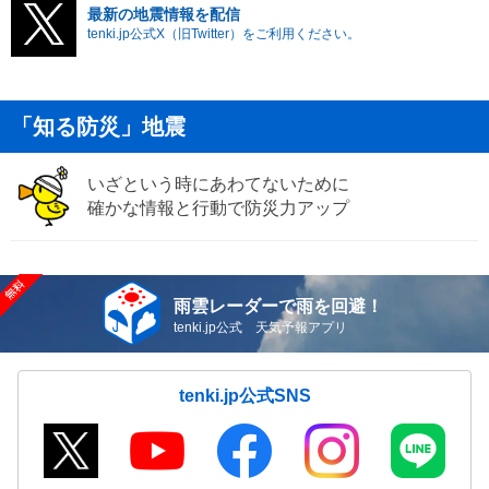
最新の地震情報を配信
tenki.jp公式X（旧Twitter）をご利用ください。
「知る防災」地震
いざという時にあわてないために
確かな情報と行動で防災力アップ
雨雲レーダーで雨を回避！
tenki.jp公式 天気予報アプリ
tenki.jp公式SNS