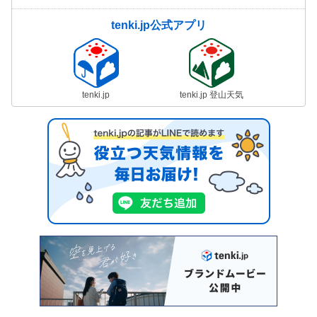
tenki.jp公式アプリ
tenki.jp
tenki.jp 登山天気