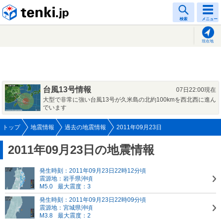
tenki.jp
検索
メニュー
現在地
台風13号情報
07日22:00現在
大型で非常に強い台風13号が久米島の北約100kmを西北西に進ん
でいます
トップ
地震情報
過去の地震情報
2011年09月23日
2011年09月23日の地震情報
発生時刻：2011年09月23日22時12分頃
震源地：岩手県沖頃
M5.0
最大震度：3
発生時刻：2011年09月23日22時09分頃
震源地：宮城県沖頃
M3.8
最大震度：2