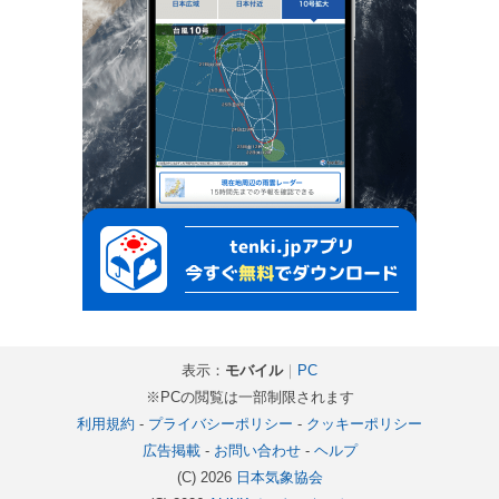
表示：
モバイル
｜
PC
※PCの閲覧は一部制限されます
利用規約
-
プライバシーポリシー
-
クッキーポリシー
広告掲載
-
お問い合わせ
-
ヘルプ
(C) 2026
日本気象協会