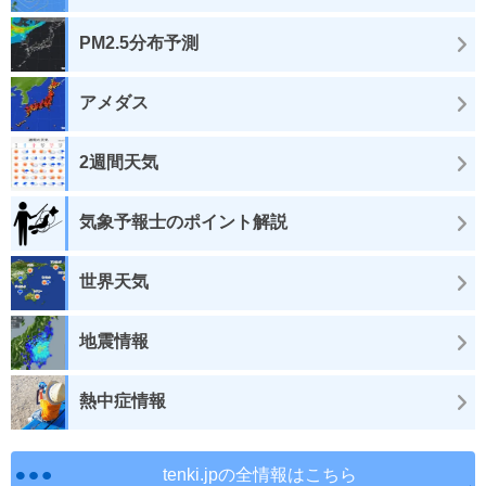
PM2.5分布予測
アメダス
2週間天気
気象予報士のポイント解説
世界天気
地震情報
熱中症情報
tenki.jpの全情報はこちら