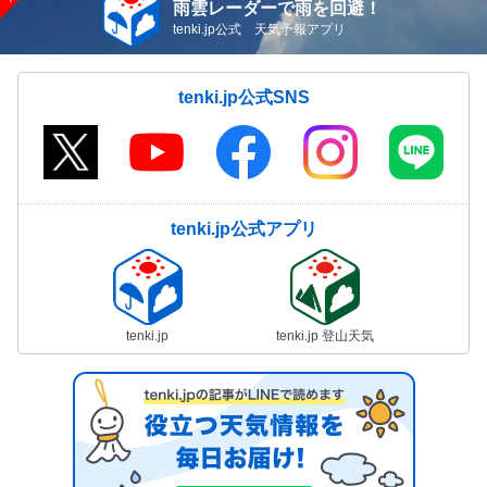
雨雲レーダーで雨を回避！
tenki.jp公式 天気予報アプリ
tenki.jp公式SNS
tenki.jp公式アプリ
tenki.jp
tenki.jp 登山天気