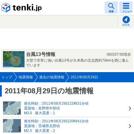
tenki.jp
検索
メニュー
現在地
台風13号情報
08日07:00現在
大型で非常に強い台風13号が久米島の北北西約70kmを西に進ん
でいます
トップ
地震情報
過去の地震情報
2011年08月29日
2011年08月29日の地震情報
発生時刻：2011年08月29日22時31分頃
震源地：長野県中部頃
M3.0
最大震度：1
発生時刻：2011年08月29日20時41分頃
震源地：茨城県北部頃
M2.5
最大震度：2