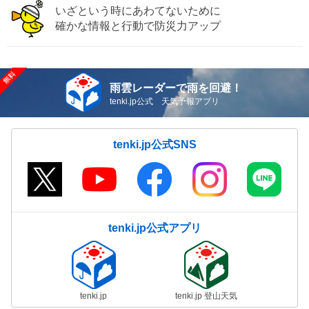
いざという時にあわてないために
確かな情報と行動で防災力アップ
雨雲レーダーで雨を回避！
tenki.jp公式 天気予報アプリ
tenki.jp公式SNS
tenki.jp公式アプリ
tenki.jp
tenki.jp 登山天気