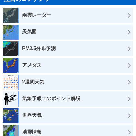
雨雲レーダー
天気図
PM2.5分布予測
アメダス
2週間天気
気象予報士のポイント解説
世界天気
地震情報