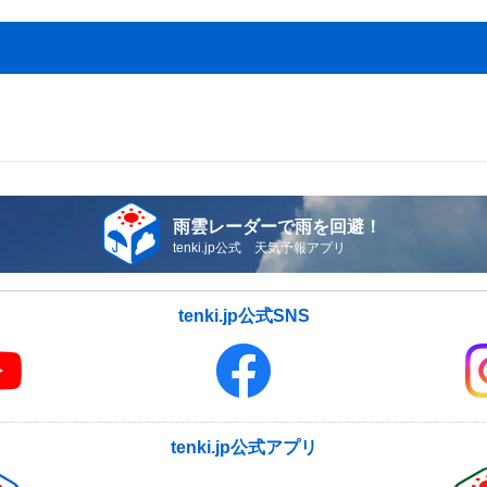
雨雲レーダーで雨を回避！
tenki.jp公式 天気予報アプリ
tenki.jp公式SNS
tenki.jp公式アプリ