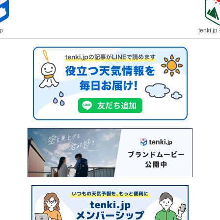
jp
tenki.