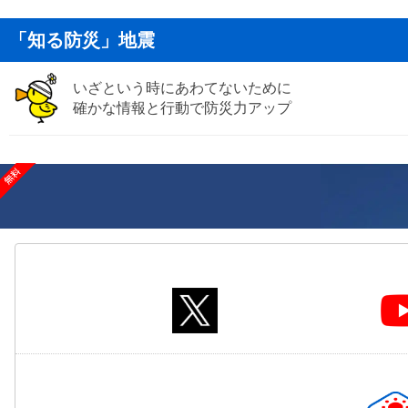
「知る防災」地震
いざという時にあわてないために
確かな情報と行動で防災力アップ