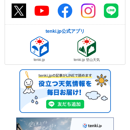
tenki.jp公式アプリ
tenki.jp
tenki.jp 登山天気