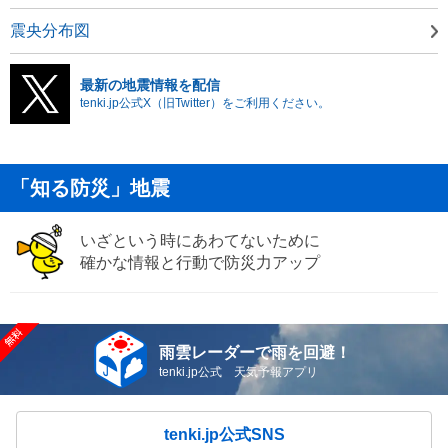
震央分布図
最新の地震情報を配信
tenki.jp公式X（旧Twitter）をご利用ください。
「知る防災」地震
いざという時にあわてないために
確かな情報と行動で防災力アップ
雨雲レーダーで雨を回避！
tenki.jp公式 天気予報アプリ
tenki.jp公式SNS