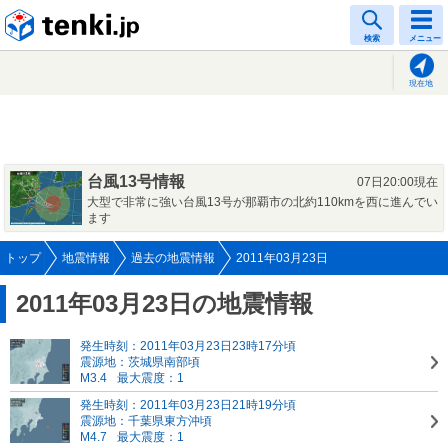
tenki.jp
検索
メニュー
現在地
台風13号情報
07日20:00現在
大型で非常に強い台風13号が那覇市の北約110kmを西に進んでい
ます
トップ
地震情報
過去の地震情報
2011年03月23日
2011年03月23日の地震情報
発生時刻：2011年03月23日23時17分頃
震源地：茨城県南部頃
M3.4
最大震度：1
発生時刻：2011年03月23日21時19分頃
震源地：千葉県東方沖頃
M4.7
最大震度：1