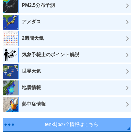
PM2.5分布予測
アメダス
2週間天気
気象予報士のポイント解説
世界天気
地震情報
熱中症情報
tenki.jpの全情報はこちら