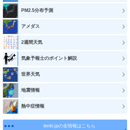
PM2.5分布予測
アメダス
2週間天気
気象予報士のポイント解説
世界天気
地震情報
熱中症情報
tenki.jpの全情報はこちら