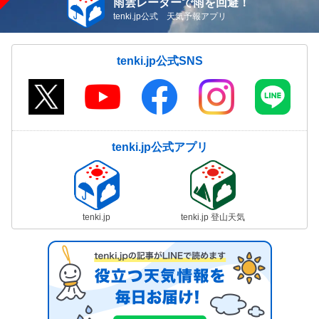
雨雲レーダーで雨を回避！
tenki.jp公式 天気予報アプリ
tenki.jp公式SNS
tenki.jp公式アプリ
tenki.jp
tenki.jp 登山天気