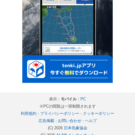
表示：
モバイル
｜
PC
※PCの閲覧は一部制限されます
利用規約
-
プライバシーポリシー
-
クッキーポリシー
広告掲載
-
お問い合わせ
-
ヘルプ
(C) 2026
日本気象協会