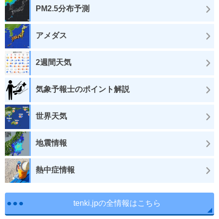
PM2.5分布予測
アメダス
2週間天気
気象予報士のポイント解説
世界天気
地震情報
熱中症情報
tenki.jpの全情報はこちら