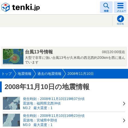
tenki.jp
検索
メニュー
現在地
台風13号情報
08日20:00現在
大型で非常に強い台風13号が久米島の西北西約200kmを西に進ん
でいます
トップ
地震情報
過去の地震情報
2008年11月10日
2008年11月10日の地震情報
発生時刻：2008年11月10日19時37分頃
震源地：福岡県北西沖頃
M3.2
最大震度：1
発生時刻：2008年11月10日16時23分頃
震源地：宮城県中部頃
M3.0
最大震度：1