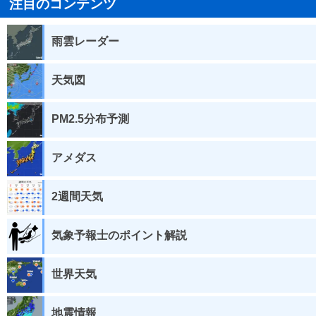
注目のコンテンツ
雨雲レーダー
天気図
PM2.5分布予測
アメダス
2週間天気
気象予報士のポイント解説
世界天気
地震情報