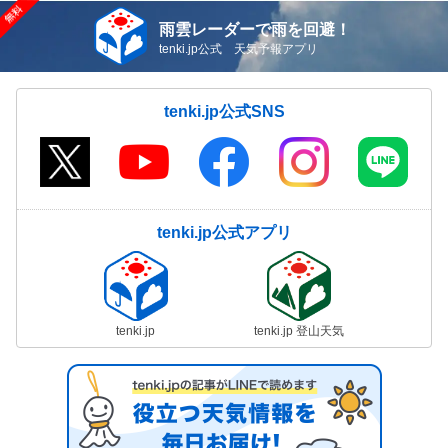
雨雲レーダーで雨を回避！
tenki.jp公式 天気予報アプリ
tenki.jp公式SNS
tenki.jp公式アプリ
tenki.jp
tenki.jp 登山天気