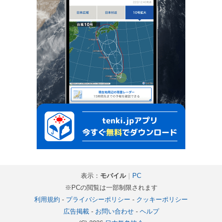
表示：
モバイル
｜
PC
※PCの閲覧は一部制限されます
利用規約
-
プライバシーポリシー
-
クッキーポリシー
広告掲載
-
お問い合わせ
-
ヘルプ