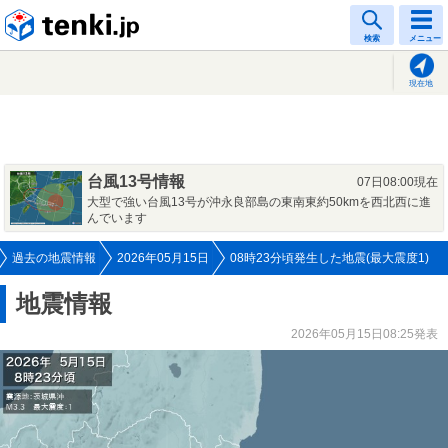
tenki.jp
検索
メニュー
現在地
台風13号情報
07日08:00現在
大型で強い台風13号が沖永良部島の東南東約50kmを西北西に進
んでいます
過去の地震情報
2026年05月15日
08時23分頃発生した地震(最大震度1)
地震情報
2026年05月15日08:25発表