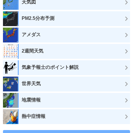
天気図
PM2.5分布予測
アメダス
2週間天気
気象予報士のポイント解説
世界天気
地震情報
熱中症情報