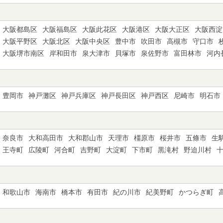
大阪都島区
大阪福島区
大阪此花区
大阪港区
大阪大正区
大阪西淀
大阪平野区
大阪北区
大阪中央区
豊中市
吹田市
高槻市
守口市
大阪堺市南区
岸和田市
泉大津市
貝塚市
泉佐野市
富田林市
河内
豊岡市
神戸灘区
神戸兵庫区
神戸長田区
神戸西区
尼崎市
明石市
奈良市
大和高田市
大和郡山市
天理市
橿原市
桜井市
五條市
生
王寺町
広陵町
河合町
吉野町
大淀町
下市町
黒滝村
野迫川村
和歌山市
海南市
橋本市
有田市
紀の川市
紀美野町
かつらぎ町