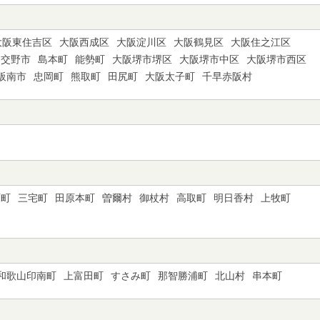
大阪東住吉区
大阪西成区
大阪淀川区
大阪鶴見区
大阪住之江区
交野市
島本町
能勢町
大阪堺市堺区
大阪堺市中区
大阪堺市西区
阪南市
忠岡町
熊取町
田尻町
大阪太子町
千早赤阪村
西町
三宅町
田原本町
曽爾村
御杖村
高取町
明日香村
上牧町
和歌山印南町
上富田町
すさみ町
那智勝浦町
北山村
串本町