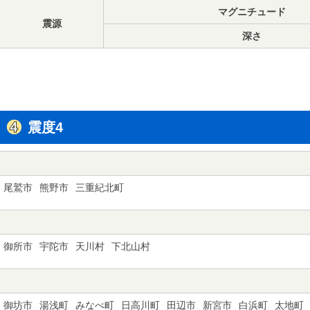
マグニチュード
震源
深さ
震度4
尾鷲市
熊野市
三重紀北町
御所市
宇陀市
天川村
下北山村
御坊市
湯浅町
みなべ町
日高川町
田辺市
新宮市
白浜町
太地町