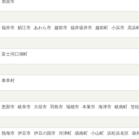
加賀市
福井市
鯖江市
あわら市
越前市
福井坂井市
越前町
小浜市
高浜
富士河口湖町
泰阜村
恵那市
岐阜市
大垣市
羽島市
瑞穂市
本巣市
海津市
岐南町
笠
熱海市
伊豆市
伊豆の国市
河津町
函南町
小山町
浜松浜名区
袋