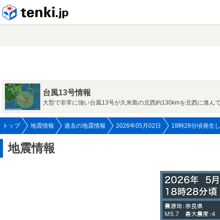
tenki.jp
台風13号情報
大型で非常に強い台風13号が久米島の北西約130kmを北西に進ん
トップ
地震情報
過去の地震情報
2026年05月02日
18時28分頃発生
地震情報