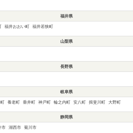
福井県
町
福井おおい町
福井若狭町
山梨県
長野県
岐阜県
松町
養老町
垂井町
神戸町
輪之内町
安八町
揖斐川町
大野町
静岡県
井市
湖西市
菊川市