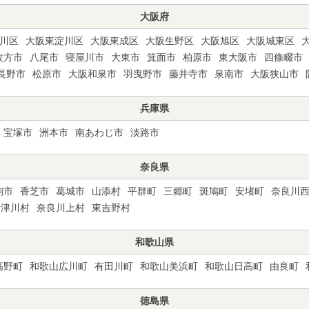
大阪府
川区
大阪東淀川区
大阪東成区
大阪生野区
大阪旭区
大阪城東区
枚方市
八尾市
寝屋川市
大東市
箕面市
柏原市
東大阪市
四條畷市
長野市
松原市
大阪和泉市
羽曳野市
藤井寺市
泉南市
大阪狭山市
兵庫県
宝塚市
洲本市
南あわじ市
淡路市
奈良県
駒市
香芝市
葛城市
山添村
平群町
三郷町
斑鳩町
安堵町
奈良川
十津川村
奈良川上村
東吉野村
和歌山県
高野町
和歌山広川町
有田川町
和歌山美浜町
和歌山日高町
由良町
徳島県