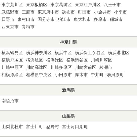
東京荒川区
東京板橋区
東京葛飾区
東京江戸川区
八王子市
武蔵野市
三鷹市
東京府中市
調布市
町田市
小金井市
小平市
日野市
東村山市
国分寺市
狛江市
東大和市
多摩市
稲城市
西東京市
青梅市
神奈川県
横浜鶴見区
横浜神奈川区
横浜中区
横浜保土ケ谷区
横浜港北区
横浜戸塚区
横浜旭区
横浜緑区
横浜瀬谷区
川崎川崎区
川崎中原区
川崎高津区
川崎多摩区
川崎宮前区
綾瀬市
相模原緑区
相模原中央区
小田原市
厚木市
中井町
湯河原町
新潟県
南魚沼市
山梨県
山梨北杜市
富士川町
忍野村
富士河口湖町