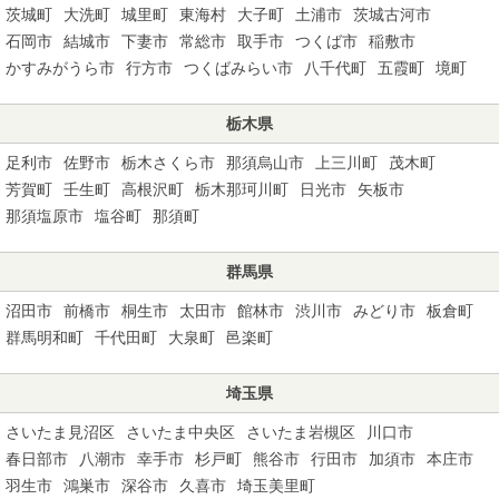
茨城町
大洗町
城里町
東海村
大子町
土浦市
茨城古河市
石岡市
結城市
下妻市
常総市
取手市
つくば市
稲敷市
かすみがうら市
行方市
つくばみらい市
八千代町
五霞町
境町
栃木県
足利市
佐野市
栃木さくら市
那須烏山市
上三川町
茂木町
芳賀町
壬生町
高根沢町
栃木那珂川町
日光市
矢板市
那須塩原市
塩谷町
那須町
群馬県
沼田市
前橋市
桐生市
太田市
館林市
渋川市
みどり市
板倉町
群馬明和町
千代田町
大泉町
邑楽町
埼玉県
さいたま見沼区
さいたま中央区
さいたま岩槻区
川口市
春日部市
八潮市
幸手市
杉戸町
熊谷市
行田市
加須市
本庄市
羽生市
鴻巣市
深谷市
久喜市
埼玉美里町