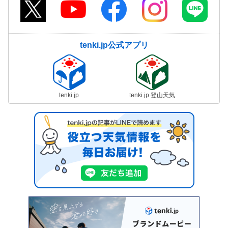
tenki.jp公式アプリ
tenki.jp
tenki.jp 登山天気