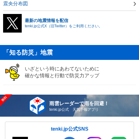
震央分布図
最新の地震情報を配信
tenki.jp公式X（旧Twitter）をご利用ください。
「知る防災」地震
いざという時にあわてないために
確かな情報と行動で防災力アップ
雨雲レーダーで雨を回避！
tenki.jp公式 天気予報アプリ
tenki.jp公式SNS