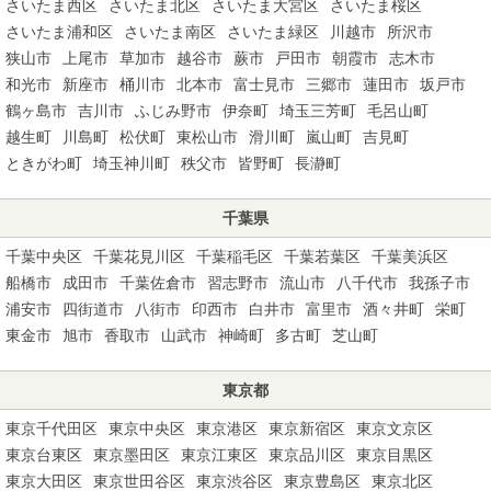
さいたま西区
さいたま北区
さいたま大宮区
さいたま桜区
さいたま浦和区
さいたま南区
さいたま緑区
川越市
所沢市
狭山市
上尾市
草加市
越谷市
蕨市
戸田市
朝霞市
志木市
和光市
新座市
桶川市
北本市
富士見市
三郷市
蓮田市
坂戸市
鶴ヶ島市
吉川市
ふじみ野市
伊奈町
埼玉三芳町
毛呂山町
越生町
川島町
松伏町
東松山市
滑川町
嵐山町
吉見町
ときがわ町
埼玉神川町
秩父市
皆野町
長瀞町
千葉県
千葉中央区
千葉花見川区
千葉稲毛区
千葉若葉区
千葉美浜区
船橋市
成田市
千葉佐倉市
習志野市
流山市
八千代市
我孫子市
浦安市
四街道市
八街市
印西市
白井市
富里市
酒々井町
栄町
東金市
旭市
香取市
山武市
神崎町
多古町
芝山町
東京都
東京千代田区
東京中央区
東京港区
東京新宿区
東京文京区
東京台東区
東京墨田区
東京江東区
東京品川区
東京目黒区
東京大田区
東京世田谷区
東京渋谷区
東京豊島区
東京北区