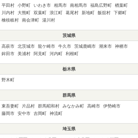
平田村
小野町
いわき市
相馬市
南相馬市
福島広野町
楢葉町
川内村
大熊町
双葉町
浪江町
葛尾村
新地町
飯舘村
下郷町
檜枝岐村
南会津町
湯川村
茨城県
高萩市
北茨城市
龍ケ崎市
牛久市
茨城鹿嶋市
潮来市
神栖市
鉾田市
美浦村
阿見町
河内町
利根町
栃木県
野木町
群馬県
東吾妻町
片品村
群馬昭和村
みなかみ町
高崎市
伊勢崎市
藤岡市
安中市
吉岡町
神流町
埼玉県