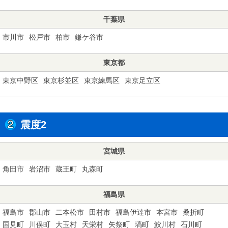
千葉県
市川市
松戸市
柏市
鎌ケ谷市
東京都
東京中野区
東京杉並区
東京練馬区
東京足立区
震度2
宮城県
角田市
岩沼市
蔵王町
丸森町
福島県
福島市
郡山市
二本松市
田村市
福島伊達市
本宮市
桑折町
国見町
川俣町
大玉村
天栄村
矢祭町
塙町
鮫川村
石川町