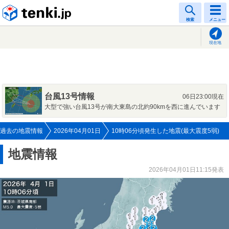
tenki.jp
検索
メニュー
現在地
台風13号情報
06日23:00現在
大型で強い台風13号が南大東島の北約90kmを西に進んでいます
過去の地震情報
2026年04月01日
10時06分頃発生した地震(最大震度5弱)
地震情報
2026年04月01日11:15発表