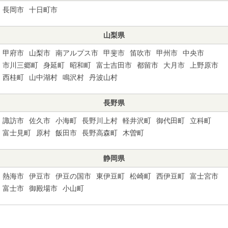
長岡市
十日町市
山梨県
甲府市
山梨市
南アルプス市
甲斐市
笛吹市
甲州市
中央市
市川三郷町
身延町
昭和町
富士吉田市
都留市
大月市
上野原市
西桂町
山中湖村
鳴沢村
丹波山村
長野県
諏訪市
佐久市
小海町
長野川上村
軽井沢町
御代田町
立科町
富士見町
原村
飯田市
長野高森町
木曽町
静岡県
熱海市
伊豆市
伊豆の国市
東伊豆町
松崎町
西伊豆町
富士宮市
富士市
御殿場市
小山町