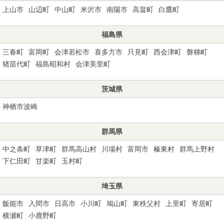
上山市
山辺町
中山町
米沢市
南陽市
高畠町
白鷹町
福島県
三春町
富岡町
会津若松市
喜多方市
只見町
西会津町
磐梯町
猪苗代町
福島昭和村
会津美里町
茨城県
神栖市波崎
群馬県
中之条町
草津町
群馬高山村
川場村
富岡市
榛東村
群馬上野村
下仁田町
甘楽町
玉村町
埼玉県
飯能市
入間市
日高市
小川町
鳩山町
東秩父村
上里町
寄居町
横瀬町
小鹿野町