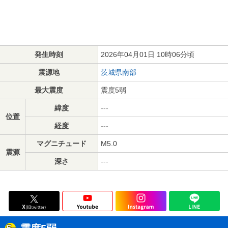
発生時刻
2026年04月01日 10時06分頃
震源地
茨城県南部
最大震度
震度5弱
緯度
---
位置
経度
---
マグニチュード
M5.0
震源
深さ
---