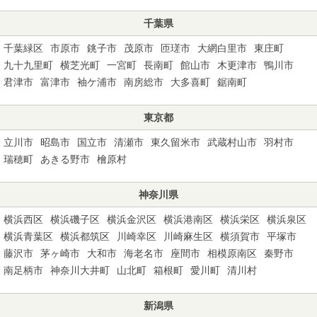
千葉県
千葉緑区
市原市
銚子市
茂原市
匝瑳市
大網白里市
東庄町
九十九里町
横芝光町
一宮町
長南町
館山市
木更津市
鴨川市
君津市
富津市
袖ケ浦市
南房総市
大多喜町
鋸南町
東京都
立川市
昭島市
国立市
清瀬市
東久留米市
武蔵村山市
羽村市
瑞穂町
あきる野市
檜原村
神奈川県
横浜西区
横浜磯子区
横浜金沢区
横浜港南区
横浜栄区
横浜泉区
横浜青葉区
横浜都筑区
川崎幸区
川崎麻生区
横須賀市
平塚市
藤沢市
茅ヶ崎市
大和市
海老名市
座間市
相模原南区
秦野市
南足柄市
神奈川大井町
山北町
箱根町
愛川町
清川村
新潟県