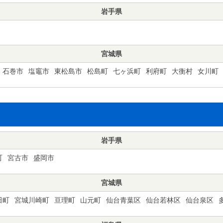
岩手県
宮城県
石巻市
塩竈市
東松島市
松島町
七ヶ浜町
利府町
大衡村
女川町
岩手県
町
宮古市
盛岡市
宮城県
田町
宮城川崎町
亘理町
山元町
仙台青葉区
仙台若林区
仙台泉区