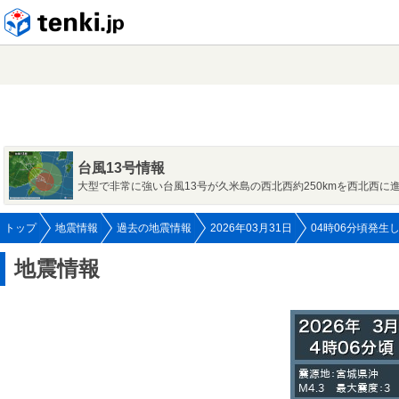
tenki.jp
台風13号情報
大型で非常に強い台風13号が久米島の西北西約250kmを西北西に
トップ
地震情報
過去の地震情報
2026年03月31日
04時06分頃発生
地震情報