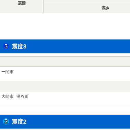
震源
深さ
震度3
一関市
大崎市
涌谷町
震度2