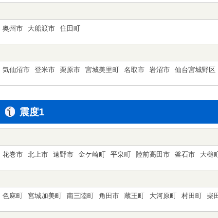
奥州市
大船渡市
住田町
気仙沼市
登米市
栗原市
宮城美里町
名取市
岩沼市
仙台宮城野区
震度1
花巻市
北上市
遠野市
金ケ崎町
平泉町
陸前高田市
釜石市
大槌
色麻町
宮城加美町
南三陸町
角田市
蔵王町
大河原町
村田町
柴