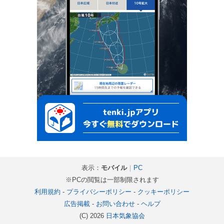
表示：
モバイル
｜
PC
※PCの閲覧は一部制限されます
利用規約
-
プライバシーポリシー
-
クッキーポリシー
広告掲載
-
お問い合わせ
-
ヘルプ
(C) 2026
日本気象協会