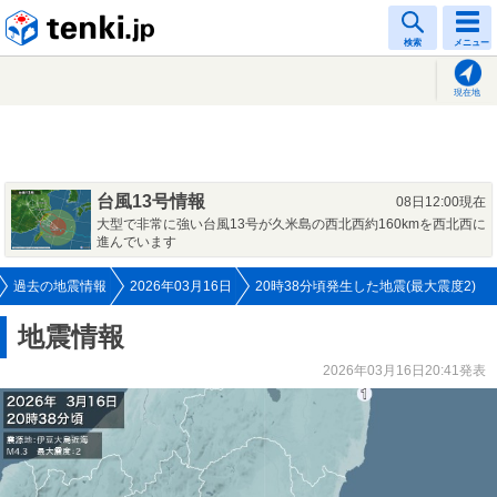
tenki.jp
検索
メニュー
現在地
台風13号情報
08日12:00現在
大型で非常に強い台風13号が久米島の西北西約160kmを西北西に
進んでいます
過去の地震情報
2026年03月16日
20時38分頃発生した地震(最大震度2)
地震情報
2026年03月16日20:41発表