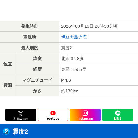
発生時刻
2026年03月16日 20時38分頃
震源地
伊豆大島近海
最大震度
震度2
緯度
北緯 34.8度
位置
経度
東経 139.5度
マグニチュード
M4.3
震源
深さ
約130km
震度2