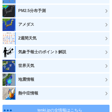
PM2.5分布予測
アメダス
2週間天気
気象予報士のポイント解説
世界天気
地震情報
熱中症情報
tenki.jpの全情報はこちら