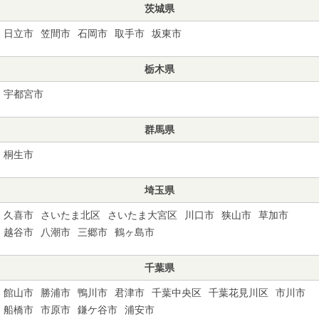
茨城県
日立市
笠間市
石岡市
取手市
坂東市
栃木県
宇都宮市
群馬県
桐生市
埼玉県
久喜市
さいたま北区
さいたま大宮区
川口市
狭山市
草加市
越谷市
八潮市
三郷市
鶴ヶ島市
千葉県
館山市
勝浦市
鴨川市
君津市
千葉中央区
千葉花見川区
市川市
船橋市
市原市
鎌ケ谷市
浦安市