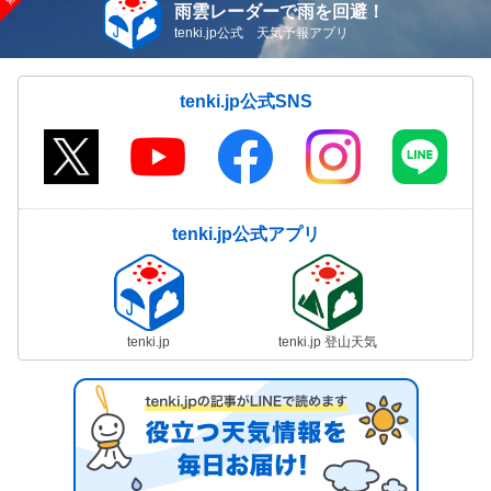
雨雲レーダーで雨を回避！
tenki.jp公式 天気予報アプリ
tenki.jp公式SNS
tenki.jp公式アプリ
tenki.jp
tenki.jp 登山天気