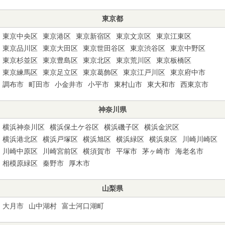
東京都
東京中央区
東京港区
東京新宿区
東京文京区
東京江東区
東京品川区
東京大田区
東京世田谷区
東京渋谷区
東京中野区
東京杉並区
東京豊島区
東京北区
東京荒川区
東京板橋区
東京練馬区
東京足立区
東京葛飾区
東京江戸川区
東京府中市
調布市
町田市
小金井市
小平市
東村山市
東大和市
西東京市
神奈川県
横浜神奈川区
横浜保土ケ谷区
横浜磯子区
横浜金沢区
横浜港北区
横浜戸塚区
横浜旭区
横浜緑区
横浜泉区
川崎川崎区
川崎中原区
川崎宮前区
横須賀市
平塚市
茅ヶ崎市
海老名市
相模原緑区
秦野市
厚木市
山梨県
大月市
山中湖村
富士河口湖町