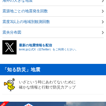
海外の大きな地震
震源地ごとの地震発生回数
震度3以上の地域別観測回数
震央分布図
最新の地震情報を配信
tenki.jp公式X（旧Twitter）をご利用ください。
「知る防災」地震
いざという時にあわてないために
確かな情報と行動で防災力アップ