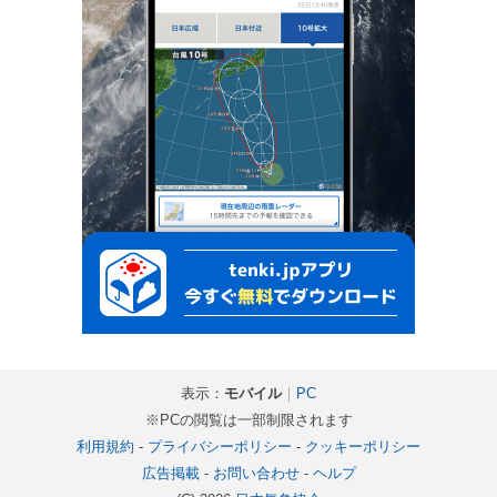
表示：
モバイル
｜
PC
※PCの閲覧は一部制限されます
利用規約
-
プライバシーポリシー
-
クッキーポリシー
広告掲載
-
お問い合わせ
-
ヘルプ