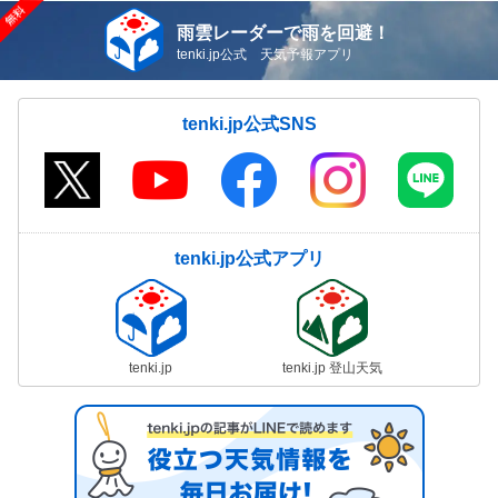
雨雲レーダーで雨を回避！
tenki.jp公式 天気予報アプリ
tenki.jp公式SNS
tenki.jp公式アプリ
tenki.jp
tenki.jp 登山天気