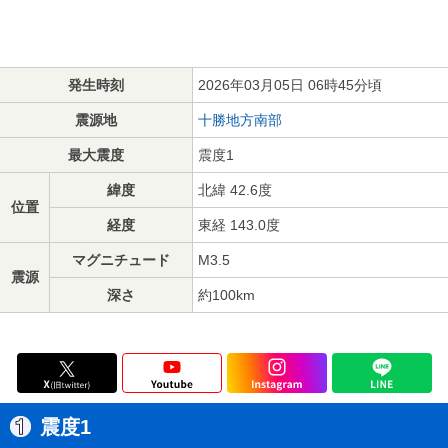
発生時刻
2026年03月05日 06時45分頃
震源地
十勝地方南部
最大震度
震度1
緯度
北緯 42.6度
位置
経度
東経 143.0度
マグニチュード
M3.5
震源
深さ
約100km
震度1