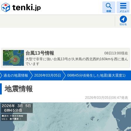
tenki.jp
検索
メニュー
現在地
台風13号情報
08日13:00現在
大型で非常に強い台風13号が久米島の西北西約160kmを西に進ん
でいます
過去の地震情報
2026年03月05日
06時45分頃発生した地震(最大震度1)
地震情報
2026年03月05日06:47発表