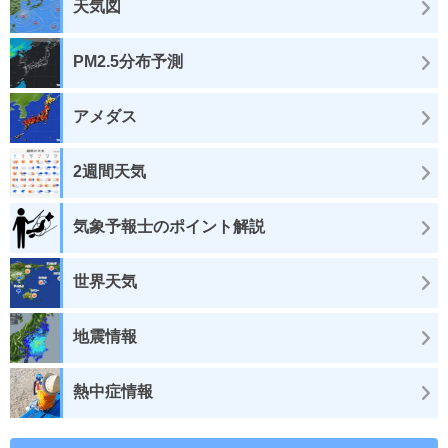
天気図
PM2.5分布予測
アメダス
2週間天気
気象予報士のポイント解説
世界天気
地震情報
熱中症情報