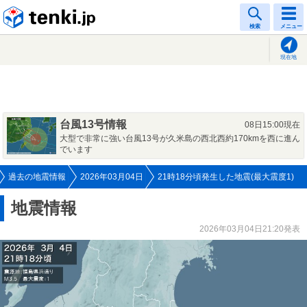
tenki.jp
検索
メニュー
現在地
台風13号情報
08日15:00現在
大型で非常に強い台風13号が久米島の西北西約170kmを西に進ん
でいます
過去の地震情報
2026年03月04日
21時18分頃発生した地震(最大震度1)
地震情報
2026年03月04日21:20発表