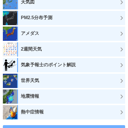
天気図
PM2.5分布予測
アメダス
2週間天気
気象予報士のポイント解説
世界天気
地震情報
熱中症情報