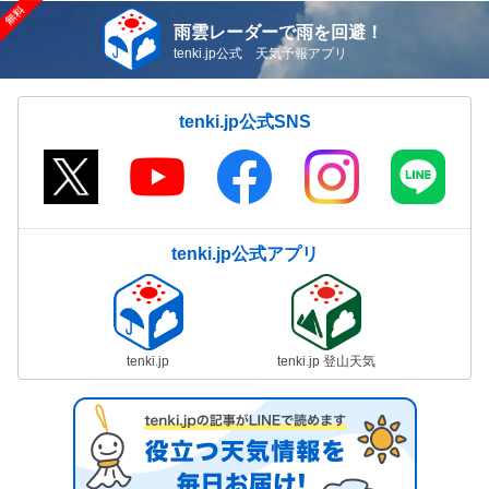
雨雲レーダーで雨を回避！
tenki.jp公式 天気予報アプリ
tenki.jp公式SNS
tenki.jp公式アプリ
tenki.jp
tenki.jp 登山天気