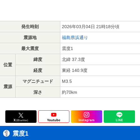
発生時刻
2026年03月04日 21時18分頃
震源地
福島県浜通り
最大震度
震度1
緯度
北緯 37.3度
位置
経度
東経 140.9度
マグニチュード
M3.5
震源
深さ
約70km
震度1