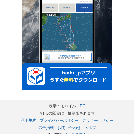
表示：
モバイル
｜
PC
※PCの閲覧は一部制限されます
利用規約
-
プライバシーポリシー
-
クッキーポリシー
広告掲載
-
お問い合わせ
-
ヘルプ