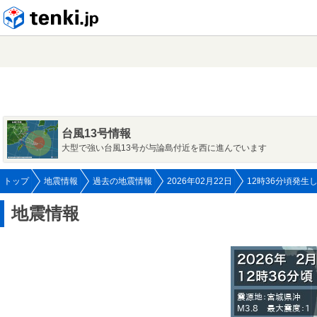
tenki.jp
台風13号情報
大型で強い台風13号が与論島付近を西に進んでいます
トップ
地震情報
過去の地震情報
2026年02月22日
12時36分頃発生
地震情報