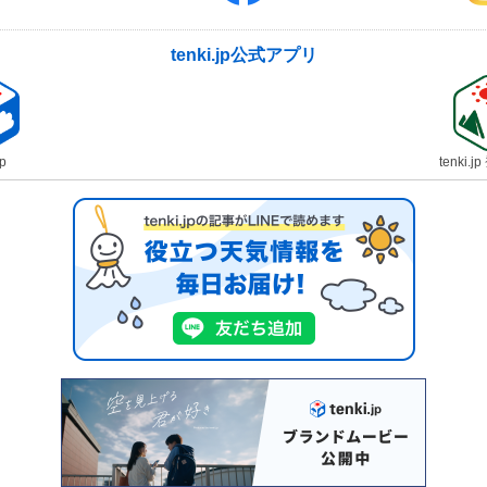
tenki.jp公式アプリ
jp
tenki.