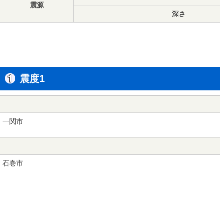
震源
深さ
震度1
一関市
石巻市