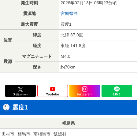
発生時刻
2026年02月13日 06時23分頃
震源地
宮城県沖
最大震度
震度1
緯度
北緯 37.9度
位置
経度
東経 141.8度
マグニチュード
M4.0
震源
深さ
約70km
震度1
福島県
田村市
相馬市
南相馬市
飯舘村