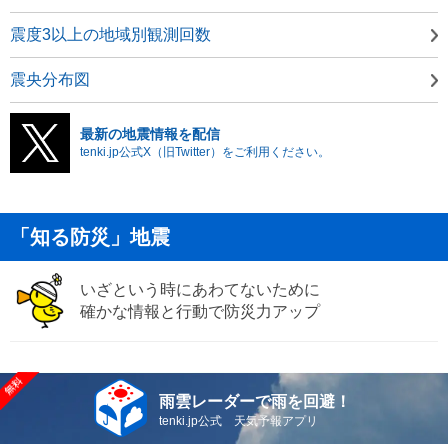
震度3以上の地域別観測回数
震央分布図
最新の地震情報を配信
tenki.jp公式X（旧Twitter）をご利用ください。
「知る防災」地震
いざという時にあわてないために
確かな情報と行動で防災力アップ
雨雲レーダーで雨を回避！
tenki.jp公式 天気予報アプリ