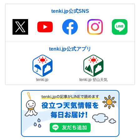
tenki.jp公式SNS
tenki.jp公式アプリ
tenki.jp
tenki.jp 登山天気